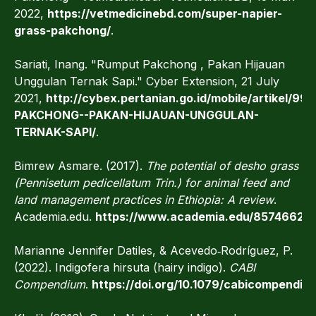
2022,
https://vetmedicinebd.com/super-napier-
grass-pakchong/
.
Sariati, Inang. "Rumput Pakchong , Pakan Hijauan
Unggulan Ternak Sapi." Cyber Extension, 21 July
2021,
http://cybex.pertanian.go.id/mobile/artikel/9
PAKCHONG--PAKAN-HIJAUAN-UNGGULAN-
TERNAK-SAPI/
.
Bimrew Asmare. (2017).
The potential of desho grass
(Pennisetum pedicellatum Trin.) for animal feed and
land management practices in Ethiopia: A review
.
Academia.edu.
https://www.academia.edu/85746629/
Marianne Jennifer Datiles, & Acevedo‐Rodríguez, P.
(2022). Indigofera hirsuta (hairy indigo).
CABI
Compendium
.
https://doi.org/10.1079/cabicompendiu