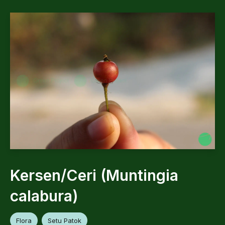
Kersen/Ceri (Muntingia
calabura)
Flora
Setu Patok