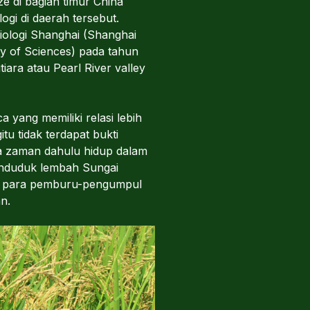
e di bagian timur China
gi di daerah tersebut.
Biologi Shanghai (Shanghai
my of Sciences) pada tahun
ara atau Pearl River valley
 yang memiliki relasi lebih
u tidak terdapat bukti
a zaman dahulu hidup dalam
enduduk lembah Sungai
n para pemburu-pengumpul
n.