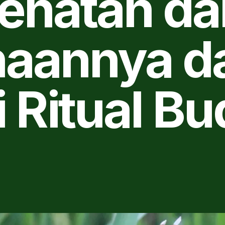
ehatan da
aannya d
 Ritual B