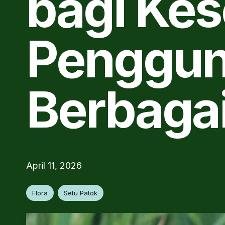
bagi Kes
Penggun
Berbagai
April 11, 2026
Flora
Setu Patok