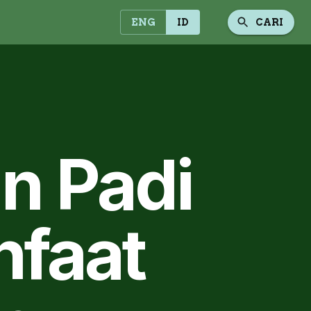
ENG
ID
CARI
n Padi
nfaat