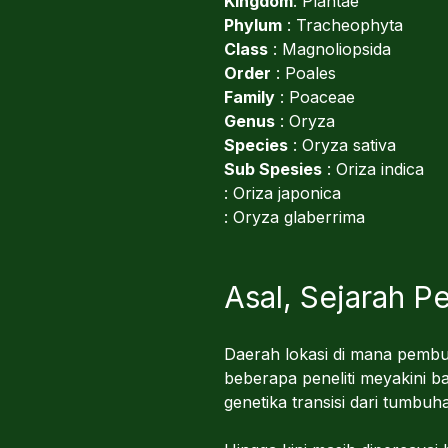
Kingdom
: Plantae
Phylum
: Tracheophyta
Class
: Magnoliopsida
Order
: Poales
Family
: Poaceae
Genus
: Oryza
Species
: Oryza sativa
Sub Spesies
: Oriza indica
: Oriza japonica
: Oryza glaberrima
Asal, Sejarah 
Daerah lokasi di mana pembu
beberapa peneliti meyakini b
genetika transisi dari tumbuha