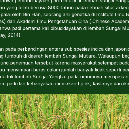
 bahwa pembudidayaan padi dimulai di lembah sungai Yangtz
 yang telah berusia 8000 tahun pada sebuah situs arkeolo
lai oleh Bin Han, seorang ahli genetika di Institute Ilmu 
ences) dari Akademi Ilmu Pengetahuan Cina ( Chinese Acade
ahwa padi pertama kali dibudidayakan di lembah Sungai Muti
way, 2014).
 pada perbandingan antara sub spesies indica dan japonica
ang tumbuh di daerah lembah Sungai Mutiara. Walaupun begit
kung penemuan tersebut karena masyarakat setempat pad
pu menyimpan beras dalam jumlah banyak tidak seperti p
Penduduk lembah Sungai Yangtze pada umumnya merupaka
 padi dan kebanyakan memakan biji ek, kastanye dan ika