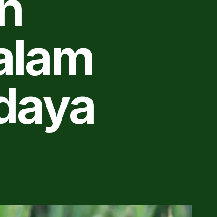
n
alam
udaya