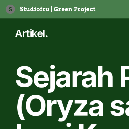
S
Studiofru | Green Project
Artikel
.
Sejarah 
(Oryza s