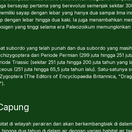
a bersayap pertama yang berevolusi semenjak sekitar 300 
liki sayap dengan lebar yang hanya dua sampai lima inci,
yap dengan lebar hingga dua kaki. Ia juga menambahkan m
oksigen yang tinggi selama era Paleozoikum memungkinka
mpat subordo yang telah punah dan dua subordo yang masi
hizygoptera dari Periode Permian (299 juta hingga 251 juta
ode Triassic (sekitar 251 juta hingga 200 juta tahun yang l
ceous (251 juta hingga 65,5 juta tahun lalu). Satu-satunya
Zygoptera (The Editors of Encyclopaedia Britannica, "Drag
").
 Capung
at di wilayah perairan dan akan berkembangbiak di dalam 
hingga dua tahun di dalam air dengan variasi habitat air 