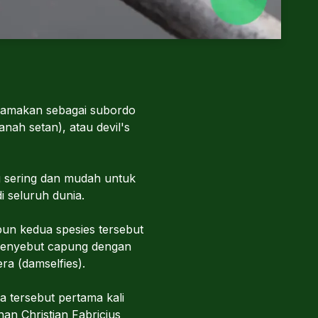
inamakan sebagai subordo
anah setan), atau devil's
g sering dan mudah untuk
di seluruh dunia.
un kedua spesies tersebut
 menyebut capung dengan
ra (damselfies).
 tersebut pertama kali
an Christian Fabricius