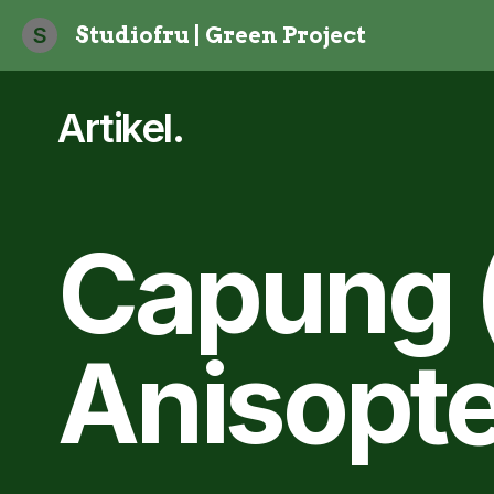
S
Studiofru | Green Project
Artikel
.
Capung 
Anisopte