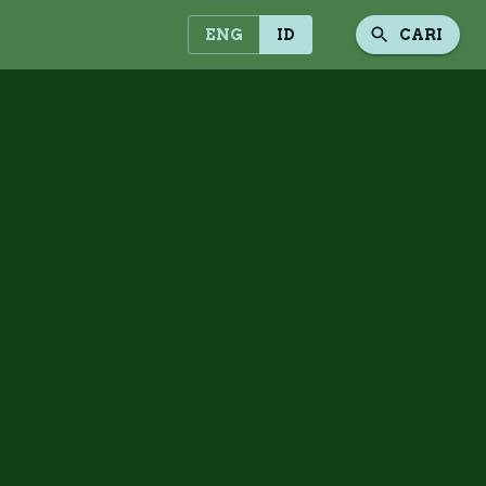
ENG
ID
CARI