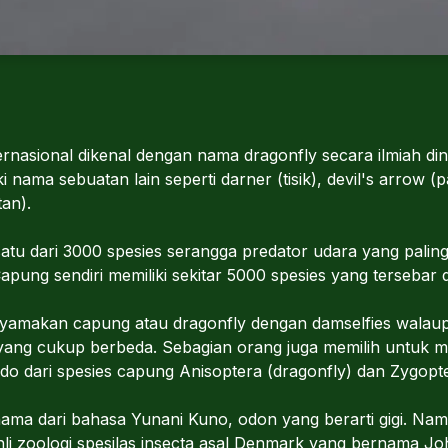
ernasional dikenal dengan nama dragonfly secara ilmiah d
 nama sebuatan lain seperti darner (tisik), devil's arrow (p
tan).
atu dari 3000 spesies serangga predator udara yang palin
 Capung sendiri memiliki sekitar 5000 spesies yang tersebar 
nyamakan capung atau dragonfly dengan damselfies walaup
uk yang cukup berbeda. Sebagian orang juga memilih untuk
o dari spesies capung Anisoptera (dragonfly) dan Zygopte
ma dari bahasa Yunani Kuno, odon yang berarti gigi. Nama
i zoologi spesilas insecta asal Denmark yang bernama Joh