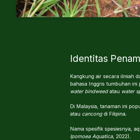
Identitas Pena
Kangkung air secara ilmiah 
bahasa Inggris tumbuhan in
water bindweed
atau
water s
Di Malaysia, tanaman ini po
atau
cancong
di Filipina.
Nama spesifik spesiesnya, a
Ipomoea Aquatica
, 2022).