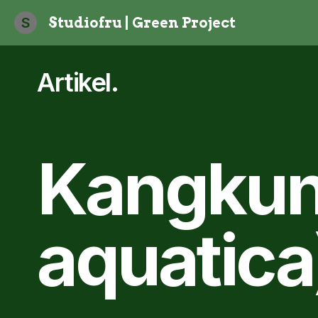
S
Studiofru | Green Project
Artikel
.
Kangkun
aquatica