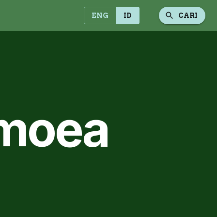
ENG
ID
CARI
omoea