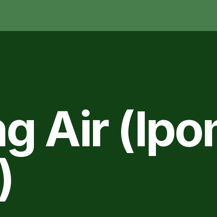
g Air (Ip
)