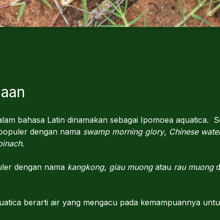
maan
dalam bahasa Latin dinamakan sebagai Ipomoea aquatica. S
i populer dengan nama
swamp morning glory
,
Chinese wate
pinach
.
puler dengan nama
kangkong
,
giau muong
atau
rau muong
d
quatica berarti air yang mengacu pada kemampuannya untuk