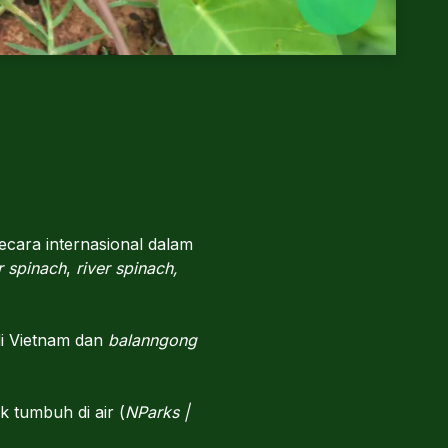
ecara internasional dalam
r spinach
,
river spinach,
i Vietnam dan
balanngong
 tumbuh di air (
NParks |