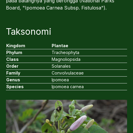
pada batangnya yang berongga (National Parks
Board, "Ipomoea Carnea Subsp. Fistulosa").
Taksonomi
Kingdom
Plantae
Phylum
Tracheophyta
Class
Magnoliopsida
Order
Solanales
Family
Convolvulaceae
Genus
Ipomoea
Species
Ipomoea carnea