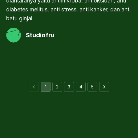
diantaranya yaitu antimikroba, antioksidan, anti
diabetes melitus, anti stress, anti kanker, dan anti
batu ginjal.
Studiofru
1
2
3
4
5