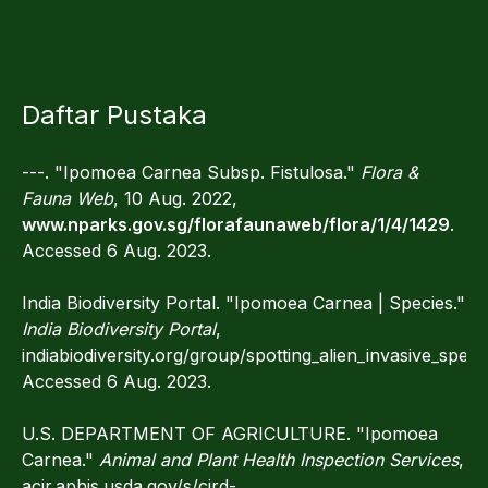
Daftar Pustaka
---. "Ipomoea Carnea Subsp. Fistulosa."
Flora &
Fauna Web
, 10 Aug. 2022,
www.nparks.gov.sg/florafaunaweb/flora/1/4/1429
.
Accessed 6 Aug. 2023.
India Biodiversity Portal. "Ipomoea Carnea | Species."
India Biodiversity Portal
,
indiabiodiversity.org/group/spotting_alien_invasive_spe
Accessed 6 Aug. 2023.
U.S. DEPARTMENT OF AGRICULTURE. "Ipomoea
Carnea."
Animal and Plant Health Inspection Services
,
acir.aphis.usda.gov/s/cird-