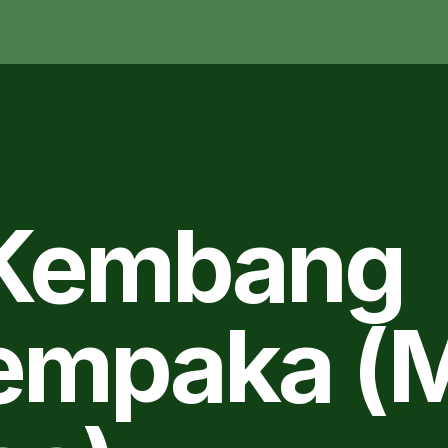
 Kembang
Cempaka (