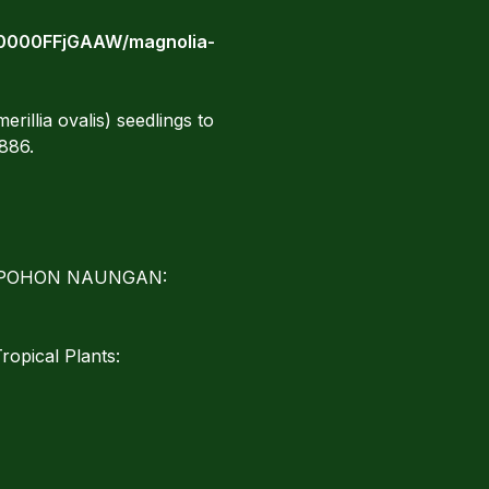
000000FFjGAAW/magnolia-
rillia ovalis) seedlings to
 886.
LOG POHON NAUNGAN:
ropical Plants: