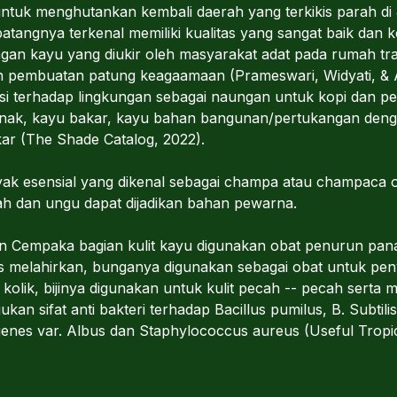
tuk menghutankan kembali daerah yang terkikis parah di
atangnya terkenal memiliki kualitas yang sangat baik dan
an kayu yang diukir oleh masyarakat adat pada rumah trad
n pembuatan patung keagaamaan (Prameswari, Widyati, & 
si terhadap lingkungan sebagai naungan untuk kopi dan pe
ernak, kayu bakar, kayu bahan bangunan/pertukangan den
ar (The Shade Catalog, 2022).
k esensial yang dikenal sebagai champa atau champaca o
ah dan ungu dapat dijadikan bahan pewarna.
n Cempaka bagian kulit kayu digunakan obat penurun pan
as melahirkan, bunganya digunakan sebagai obat untuk pen
olik, bijinya digunakan untuk kulit pecah -- pecah serta 
jukan sifat anti bakteri terhadap Bacillus pumilus, B. Subtil
nes var. Albus dan Staphylococcus aureus (Useful Tropica