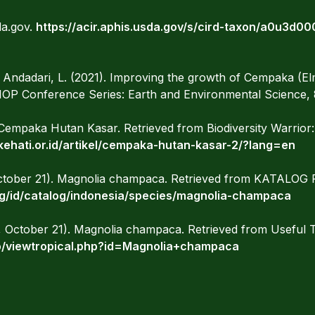
da.gov.
https://acir.aphis.usda.gov/s/cird-taxon/a0u3d
& Andadari, L. (2021). Improving the growth of Cempaka (Elme
n. IOP Conference Series: Earth and Environmental Science,
 Cempaka Hutan Kasar. Retrieved from Biodiversity Warrior:
s.kehati.or.id/artikel/cempaka-hutan-kasar-2/?lang=en
 October 21). Magnolia champaca. Retrieved from KATA
rg/id/catalog/indonesia/species/magnolia-champaca
2, October 21). Magnolia champaca. Retrieved from Useful T
nfo/viewtropical.php?id=Magnolia+champaca