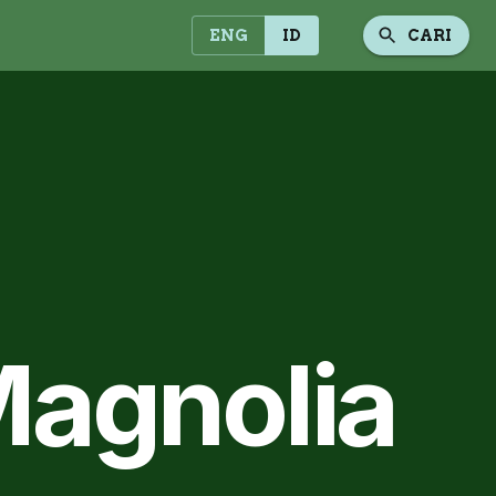
ENG
ID
CARI
Magnolia