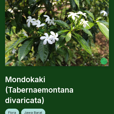
Mondokaki
(Tabernaemontana
divaricata)
Flora
Jawa Barat