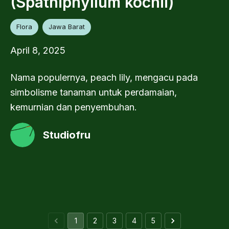
(Spathiphyllum kochii)
Flora
Jawa Barat
April 8, 2025
Nama populernya, peach lily, mengacu pada
simbolisme tanaman untuk perdamaian,
kemurnian dan penyembuhan.
Studiofru
1
2
3
4
5