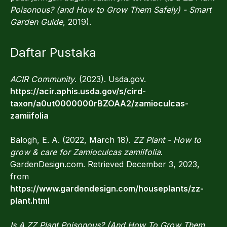
Poisonous? (and How to Grow Them Safely) - Smart
Garden Guide
, 2019).
Daftar Pustaka
ACIR Community
. (2023). Usda.gov.
https://acir.aphis.usda.gov/s/cird-
taxon/a0ut0000000rBZOAA2/zamioculcas-
zamiifolia
Balogh, E. A. (2022, March 18).
ZZ Plant - How to
grow & care for Zamioculcas zamiifolia
.
GardenDesign.com. Retrieved December 3, 2023,
from
https://www.gardendesign.com/houseplants/zz-
plant.html
Is A ZZ Plant Poisonous? (And How To Grow Them