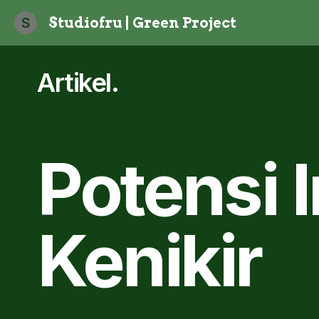
S
Studiofru | Green Project
Artikel
.
Potensi 
Kenikir