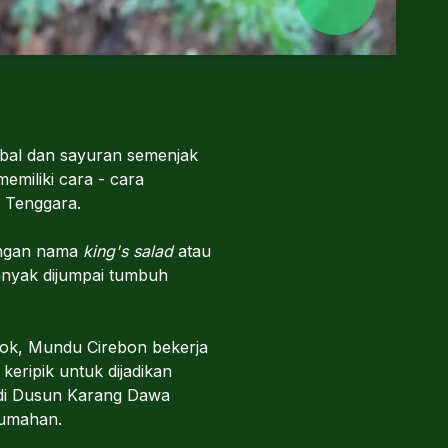
rbal dan sayuran semenjak
emiliki cara - cara
a Tenggara.
dengan nama
king's salad
atau
anyak dijumpai tumbuh
tok, Mundu Cirebon bekerja
eripik untuk dijadikan
l di Dusun Karang Dawa
 rumahan.