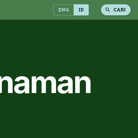
ENG
ID
CARI
Tanaman