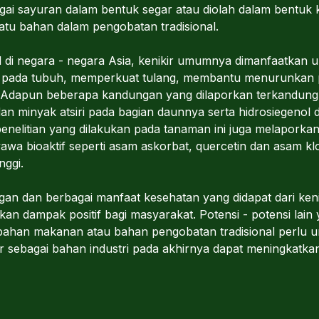
gai sayuran dalam bentuk segar atau diolah dalam bentuk 
atu bahan dalam pengobatan tradisional.
l di negara - negara Asia, kenikir umumnya dimanfaatkan
ah pada tubuh, memperkuat tulang, membantu menurunka
 Adapun beberapa kandungan yang dilaporkan terkandung 
dan minyak atsiri pada bagian daunnya serta hidrosiegenol d
 penelitian yang dilakukan pada tanaman ini juga melapork
a bioaktif seperti asam askorbat, quercetin dan asam klo
nggi.
an dan berbagai manfaat kesehatan yang didapat dari keni
an dampak positif bagi masyarakat. Potensi - potensi lain 
bahan makanan atau bahan pengobatan tradisional perlu un
kir sebagai bahan industri pada akhirnya dapat meningkat