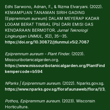
Edhi Sarwono, Adnan, F., & Rizma Elvaryani. (2022).
KEMAMPUAN TANAMAN SIRIH GADING
(Epipremnum aureum) DALAM MEYERAP KADAR
LOGAM BERAT TIMBAL (Pb) DARI EMISI GAS
KENDARAAN BERMOTOR.
Jurnal Teknologi
Lingkungan UNMUL
,
5
(2), 35--35.
https://doi.org/10.30872/jtlunmul.v5i2.7087
Epipremnum aureum - Plant Finder
. (2023).
Missouribotanicalgarden.org.
https://www.missouribotanicalgarden.org/PlantFinder/
kempercode=b594
NParks | Epipremnum aureum
. (2022). Nparks.gov.sg.
https://www.nparks.gov.sg/florafaunaweb/flora/1/3/1
Pothos, Epipremmum aureum
. (2023). Wisconsin
Horticulture.