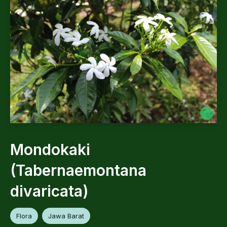
Mondokaki
(Tabernaemontana
divaricata)
Flora
Jawa Barat