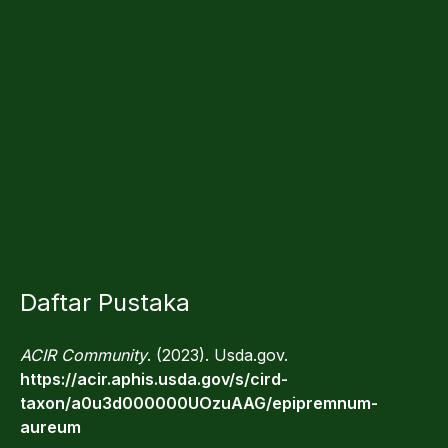
Daftar Pustaka
ACIR Community
. (2023). Usda.gov.
https://acir.aphis.usda.gov/s/cird-
taxon/a0u3d000000UOzuAAG/epipremnum-
aureum