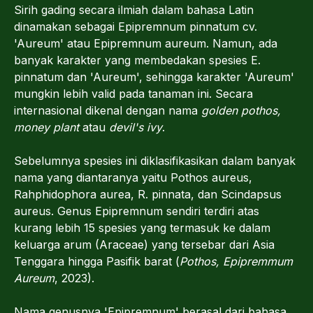
Sirih gading secara ilmiah dalam bahasa Latin
dinamakan sebagai Epipremnum pinnatum cv.
'Aureum' atau Epipremnum aureum. Namun, ada
banyak karakter yang membedakan spesies E.
pinnatum dan 'Aureum', sehingga karakter 'Aureum'
mungkin lebih valid pada tanaman ini. Secara
internasional dikenal dengan nama
golden pothos,
money plant
atau
devil's ivy
.
Sebelumnya spesies ini diklasifikasikan dalam banyak
nama yang diantaranya yaitu Pothos aureus,
Rahphidophora aurea, R. pinnata, dan Scindapsus
aureus. Genus Epipremnum sendiri terdiri atas
kurang lebih 15 spesies yang termasuk ke dalam
keluarga arum (Araceae) yang tersebar dari Asia
Tenggara hingga Pasifik barat (
Pothos, Epipremmum
Aureum
, 2023).
Nama genusnya 'Epipremnum' berasal dari bahasa