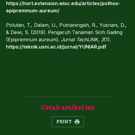
https://hort.extension.wisc.edu/articles/pothos-
epipremmum-aureum/
Polutan, T., Dalam, U., Putrianingsih, R., Yusriani, D.,
& Dewi, S. (2019). Pengaruh Tanaman Sirih Gading
(Epipremnum aureum).
Jurnal TechLINK
,
3
(1).
https://teknik.usni.ac.id/jurnal/YUNIAR.pdf
Cetak artikel ini
PRINT