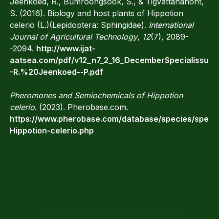
Jeenkoed, R., Bumroongsook, S., & Tigvattananont,
S. (2016). Biology and host plants of Hippotion
celerio (L.)(Lepidoptera: Sphingidae).
International
Journal of Agricultural Technology
,
12
(7), 2089-
-2094.
http://www.ijat-
aatsea.com/pdf/v12_n7_2_16_DecemberSpecialissue/
-R.%20Jeenkoed--P.pdf
Pheromones and Semiochemicals of Hippotion
celerio
. (2023). Pherobase.com.
https://www.pherobase.com/database/species/speci
Hippotion-celerio.php