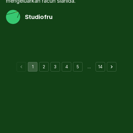
mengeluarkan racun sianida.
Studiofru
1
2
3
4
5
…
14