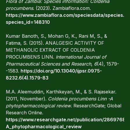
Flora of Zambia: Species information: Coldenia
procumbens
. (2023). Zambiaflora.com.
https://www.zambiaflora.com/speciesdata/species.p
species_id=148310
Kumar Banoth, S., Mohan G, K., Rani M, S., &
Fatima, S. (2015). ANALGESIC ACTIVITY OF
METHANOLIC EXTRACT OF COLDENIA
PROCUMBENS LINN.
International Journal of
Pharmaceutical Sciences and Research
,
6
(4), 1579-
-1583.
https://doi.org/10.13040/ijpsr.0975-
8232.6(4).1579-83
M.A. Aleemuddin, Karthikeyan, M., & S. Rajasekar.
(2011, November).
Coldenia procumbens Linn -A
phytopharmacological review
. ResearchGate; Global
Research Online.
https://www.researchgate.net/publication/2869768
A_phytopharmacological_review