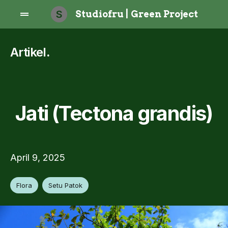
S
Studiofru | Green Project
Artikel
.
Jati (Tectona grandis)
April 9, 2025
Flora
Setu Patok