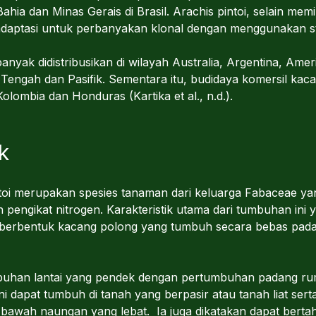
ahia dan Minas Gerais di Brasil. Arachis pintoi, selain memil
adaptasi untuk perbanyakan klonal dengan menggunakan stol
nyak didistribusikan di wilayah Australia, Argentina, Amer
 Tengah dan Pasifik. Sementara itu, budidaya komersil kacan
 Kolombia dan Honduras (Kartika et al., n.d.).
k
ntoi merupakan spesies tanaman dari keluarga Fabaceae y
engikat nitrogen. Karakteristik utama dari tumbuhan ini 
 berbentuk kacang polong yang tumbuh secara bebas pada
uhan lantai yang pendek dengan pertumbuhan padang ru
i dapat tumbuh di tanah yang berpasir atau tanah liat serta
 bawah naungan yang lebat. Ia juga dikatakan dapat berta