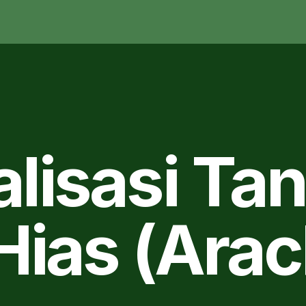
alisasi T
ias (Arac