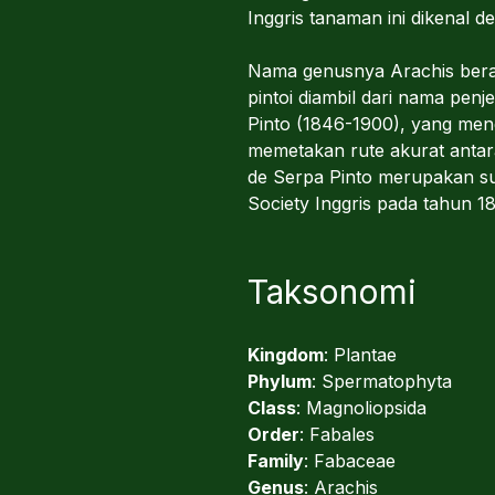
Inggris tanaman ini dikenal
Nama genusnya Arachis beras
pintoi diambil dari nama penj
Pinto (1846-1900), yang meng
memetakan rute akurat antara
de Serpa Pinto merupakan su
Society Inggris pada tahun 18
Taksonomi
Kingdom
: Plantae
Phylum
: Spermatophyta
Class
: Magnoliopsida
Order
: Fabales
Family
: Fabaceae
Genus
: Arachis