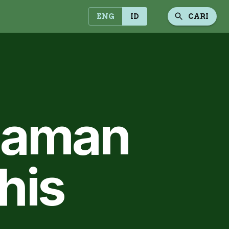
ENG
ID
CARI
anaman
his