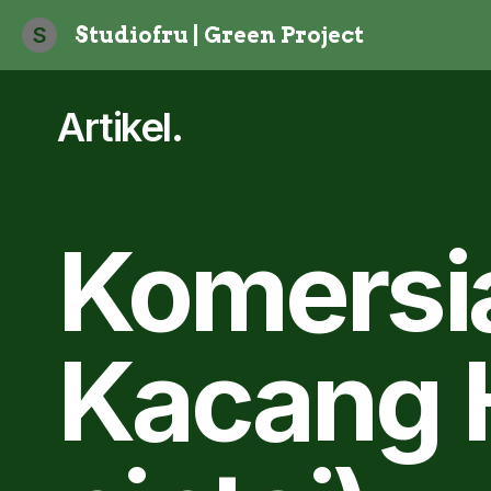
S
Studiofru | Green Project
Artikel
.
Komersi
Kacang H