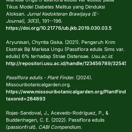
Tikus Model Diabetes Melitus yang Diinduksi
Aloksan.
Jurnal Kedokteran Brawijaya (E-
Journal)
,
30
(3), 191--196.
https://doi.org/10.21776/ub.jkb.2019.030.03.5
Aryunisari, Chyntia Giska. (2021). Pengaruh Krim
Ekstrak Biji Markisa Ungu (Passiflora edulis Sims var.
edulis) 6% terhadap Striae Distensae.
Usu.ac.id
.
http://repositori.usu.ac.id/handle/123456789/32545
Passiflora edulis - Plant Finder
. (2024).
Missouribotanicalgarden.org.
https://www.missouribotanicalgarden.org/PlantFinder/
taxonid=284893
Rojas-Sandoval, J., Acevedo-Rodríguez, P., &
Buddenhagen, C. E. (2022). Passiflora edulis
(passionfruit).
CABI Compendium
.