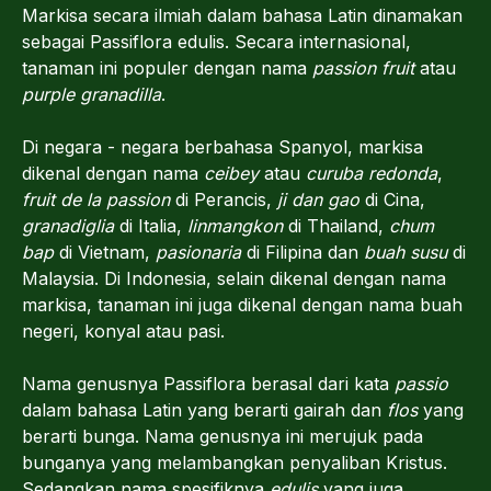
Markisa secara ilmiah dalam bahasa Latin dinamakan
sebagai Passiflora edulis. Secara internasional,
tanaman ini populer dengan nama
passion fruit
atau
purple granadilla
.
Di negara - negara berbahasa Spanyol, markisa
dikenal dengan nama
ceibey
atau
curuba redonda
,
fruit de la passion
di Perancis,
ji dan gao
di Cina,
granadiglia
di Italia,
linmangkon
di Thailand,
chum
bap
di Vietnam,
pasionaria
di Filipina dan
buah susu
di
Malaysia. Di Indonesia, selain dikenal dengan nama
markisa, tanaman ini juga dikenal dengan nama buah
negeri, konyal atau pasi.
Nama genusnya Passiflora berasal dari kata
passio
dalam bahasa Latin yang berarti gairah dan
flos
yang
berarti bunga. Nama genusnya ini merujuk pada
bunganya yang melambangkan penyaliban Kristus.
Sedangkan nama spesifiknya
edulis
yang juga