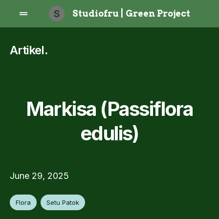
S
Studiofru | Green Project
Artikel
.
Markisa (Passiflora
edulis)
June 29, 2025
Flora
Setu Patok