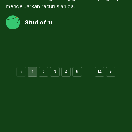
mengeluarkan racun sianida.
Studiofru
1
2
3
4
5
…
14