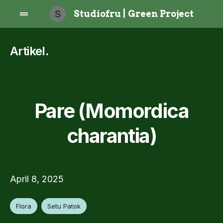
S
Studiofru | Green Project
Artikel
.
Pare (Momordica
charantia)
April 8, 2025
Flora
Setu Patok