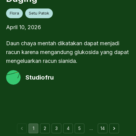
Flora
Setu Patok
April 10, 2026
Daun chaya mentah dikatakan dapat menjadi
racun karena mengandung glukosida yang dapat
mengeluarkan racun sianida.
Studiofru
1
2
3
4
5
…
14