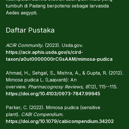
tumbuh di Padang berpotensi sebagai larvasida
Aedes aegypti.
Daftar Pustaka
ACIR Community
. (2023). Usda.gov.
https://acir.aphis.usda.gov/s/cird-
taxon/a0ut0000000rCGsAAM/mimosa-pudica
Ahmad, H., Sehgal, S., Mishra, A., & Gupta, R. (2012).
Mimosa pudica L. (Laajvanti): An
overview.
Pharmacognosy Reviews
,
6
(12), 115--115.
https://doi.org/10.4103/0973-7847.99945
Parker, C. (2022). Mimosa pudica (sensitive
plant).
CABI Compendium
.
https://doi.org/10.1079/cabicompendium.34202