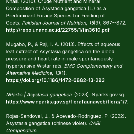
Khalil. (2016). Crude Nutrient and Mineral
Composition of Asystasia gangetica (L.) as a
Predominant Forage Species for Feeding of
Goats.
Pakistan Journal of Nutrition
,
15
(9), 867--872.
http://repo.unand.ac.id/22755/1/fin3610.pdf
Mugabo, P., & Raji, I. A. (2013). Effects of aqueous
leaf extract of Asystasia gangetica on the blood
pressure and heart rate in male spontaneously
hypertensive Wistar rats.
BMC Complementary and
Alternative Medicine
,
13
(1).
https://doi.org/10.1186/1472-6882-13-283
NParks | Asystasia gangetica
. (2023). Nparks.gov.sg.
https://www.nparks.gov.sg/florafaunaweb/flora/1/7/1
Rojas-Sandoval, J., & Acevedo-Rodríguez, P. (2022).
Asystasia gangetica (chinese violet).
CABI
Compendium
.