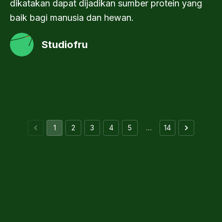
dikatakan dapat dijadikan sumber protein yang
baik bagi manusia dan hewan.
Studiofru
1
2
3
4
5
…
14