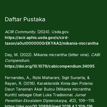
Daftar Pustaka
ACIR Community
. (2024). Usda.gov.
https://acir.aphis.usda.gov/s/cird-
taxon/a0ut0000000rEKYAA2/mikania-micrantha
Day, M. (2022). Mikania micrantha (bitter vine).
CABI
Compendium
.
https://doi.org/10.1079/cabicompendium.34095
Fernandes, A., Rizki Maharani, Sigit Sunarta, &
Rayan, R. (2018). Karakteristik Kimia dan Potensi
Daun Tanaman Akar Bulou (Mikania micrantha
Kunth) sebagai Obat Luka Tradisional.
Jurnal
Penelitian Ekosistem Dipterokarpa
,
4
(2), 109--116.
https://doi.org/10.20886/jped.2018.4.2.109-116