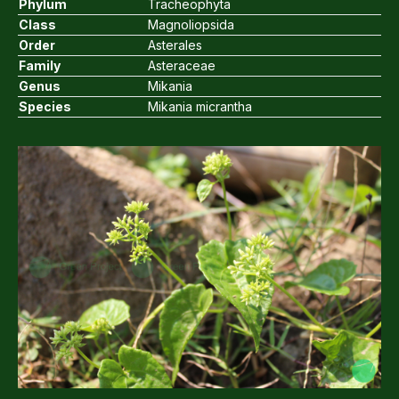
Phylum
Tracheophyta
Class
Magnoliopsida
Order
Asterales
Family
Asteraceae
Genus
Mikania
Species
Mikania micrantha