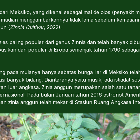
dari Meksiko, yang dikenal sebagai mal de ojos (penyakit
emudian menggambarkannya tidak lama sebelum kematian
hun (
Zinnia Cultivar
, 2022).
es paling populer dari genus Zinnia dan telah banyak dib
tribusikan dan populer di Eropa semenjak tahun 1790 sebaga
ang pada mulanya hanya sebatas bunga liar di Meksiko tel
i banyak bidang. Diantaranya yaitu musik, ada istiadat sosia
an luar angkasa. Zinia anggun merupakan salah satu tanam
ernasional. Pada bulan Januari tahun 2016 astronot Amerik
inia anggun telah mekar di Stasiun Ruang Angkasa Interna