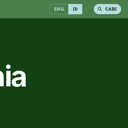
ENG
ID
CARI
ia