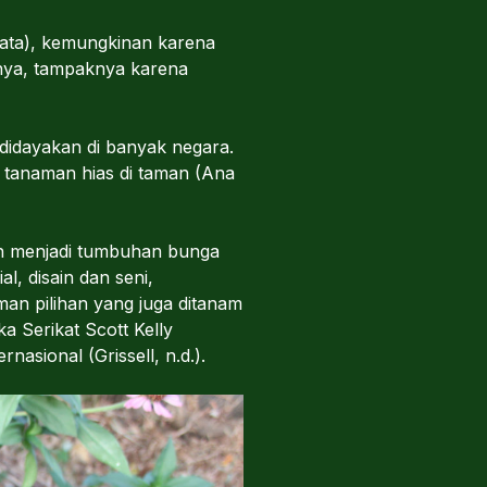
 mata), kemungkinan karena
nya, tampaknya karena
udidayakan di banyak negara.
i tanaman hias di taman (Ana
ah menjadi tumbuhan bunga
l, disain dan seni,
an pilihan yang juga ditanam
a Serikat Scott Kelly
sional (Grissell, n.d.).