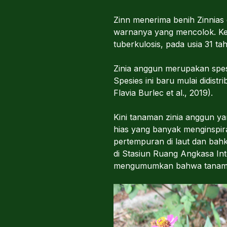
Zinn menerima benih Zinnias 
warnanya yang mencolok. K
tuberkulosis, pada usia 31 ta
Zinia anggun merupakan spesi
Spesies ini baru mulai didis
Flavia Burlec et al., 2019).
Kini tanaman zinia anggun y
hias yang banyak menginspiras
pertempuran di laut dan bahk
di Stasiun Ruang Angkasa Int
mengumumkan bahwa tanaman z