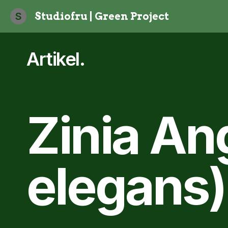
S
Studiofru | Green Project
Artikel
.
Zinia An
elegans)